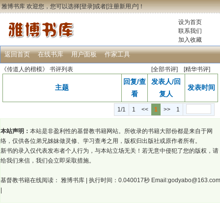
雅博书库 欢迎您，您可以选择[
登录
]或者[
注册新用户
]！
设为首页
联系我们
加入收藏
返回首页
在线书库
用户面板
作家工具
《传道人的楷模》
书评列表
[
全部书评
] [精华书评]
回复/查
发表人/回
主题
发表时间
看
复人
1/1
1
<<
1
>>
1
本站声明：
本站是非盈利性的基督教书籍网站。所收录的书籍大部份都是来自于网
络，仅供各位弟兄姊妹做灵修、学习查考之用，版权归出版社或原作者所有。
新书的录入仅代表发布者个人行为，与本站立场无关！若无意中侵犯了您的版权，请
给我们来信，我们会立即采取措施。
基督教书籍在线阅读：
雅博书库
| 执行时间：0.040017秒 Email:godyabo@163.co
|