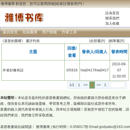
雅博書庫 歡迎您，您可以選擇[
登錄
]或者[
注冊新用戶
]！
設為首頁
聯系我們
加入收藏
返回首頁
在線書庫
用戶面板
作家工具
《基督的榮耀》
書評列表
[全部書評] [
精華書評
]
回復/
主題
發表人/回復人
發表時間
查看
2010-09-
作者好像有誤
0/5918
hwj0417
/
hwj0417
07
11:00:05
1/1
1
<<
1
>>
1
本站聲明︰
本站是非盈利性的基督教書籍網站。所收錄的書籍大部份都是來自于網
絡，僅供各位弟兄姊妹做靈修、學習查考之用，版權歸出版社或原作者所有。
新書的錄入僅代表發布者個人行為，與本站立場無關！若無意中侵犯了您的版權，請
給我們來信，我們會立即采取措施。
基督教書籍在線閱讀︰
雅博書庫
| 執行時間︰0.058017秒 Email:godyabo@163.co