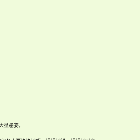
，大显愚妄。