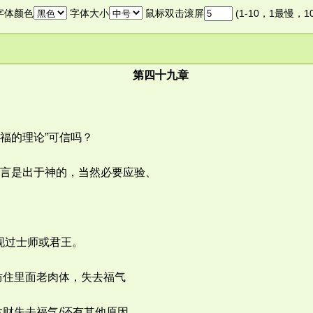
字体颜色
字体大小
鼠标双击滚屏
(1-10，1最慢，
第四十九章
福的理论”可信吗？
言是出于神的，当然必要应验、
现过士师或君王。
防住里面老肉体，失去福气
财失去福气/还有其他原因