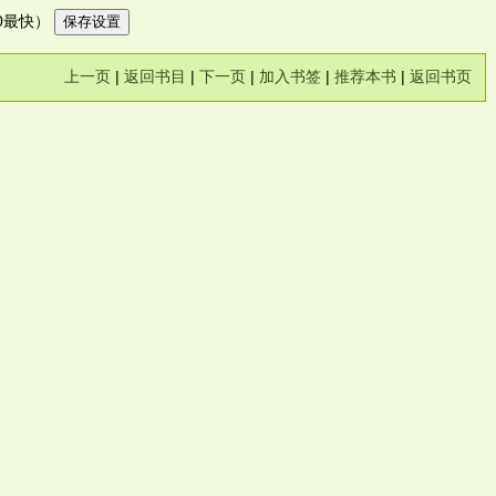
10最快）
上一页
|
返回书目
|
下一页
|
加入书签
|
推荐本书
|
返回书页