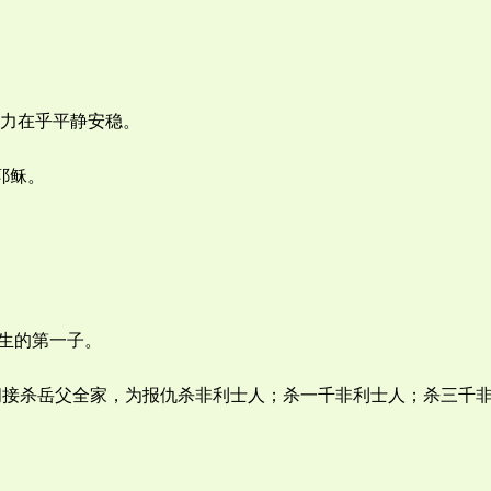
力在乎平静安稳。
耶稣。
生的第一子。
间接杀岳父全家，为报仇杀非利士人；杀一千非利士人；杀三千