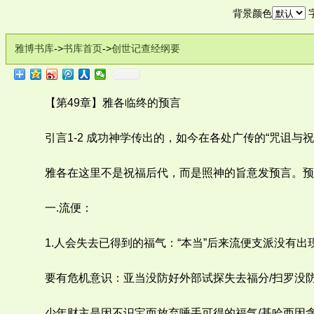
背景颜色
雅博书库
->
书库首页
->
创世记查经纲要
【第49章】雅各临终的预言
引言1-2 成功神学传出的，如今在各处广传的“咒诅与祝
雅各在这里不是祝福后代，而是照神的旨意发预言。预
一.流便：
1.人会失去已得到的福气：“本当”后来流便支派没有出
要有危机意识：亚当没防好外部试探失去福分/扫罗没
少年财主是因不识宝而放弃唾手可得的福气/基哈西因贪