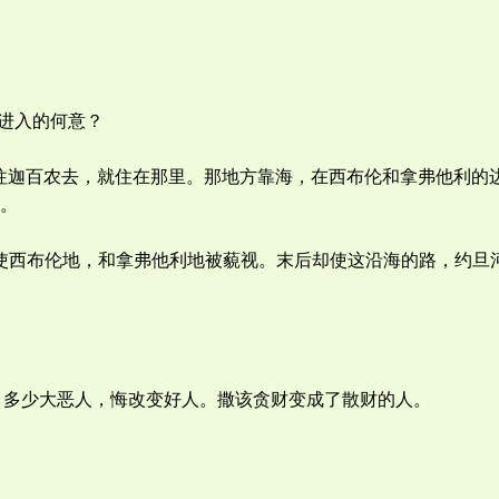
进入的何意？
撒勒，往迦百农去，就住在那里。那地方靠海，在西布伦和拿弗他利
。
前神使西布伦地，和拿弗他利地被藐视。末后却使这沿海的路，约
。多少大恶人，悔改变好人。撒该贪财变成了散财的人。