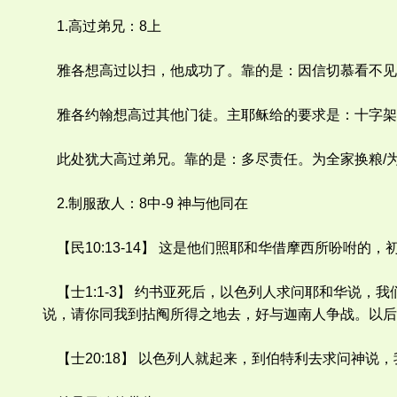
1.高过弟兄：8上
雅各想高过以扫，他成功了。靠的是：因信切慕看不见
雅各约翰想高过其他门徒。主耶稣给的要求是：十字架
此处犹大高过弟兄。靠的是：多尽责任。为全家换粮/
2.制服敌人：8中-9 神与他同在
【民10:13-14】 这是他们照耶和华借摩西所吩咐
【士1:1-3】 约书亚死后，以色列人求问耶和华说
说，请你同我到拈阄所得之地去，好与迦南人争战。以后
【士20:18】 以色列人就起来，到伯特利去求问神说