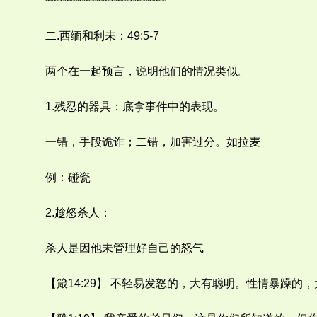
~~~~~~~~~~~~~~~~~~~
二.西缅和利未：49:5-7
两个在一起预言，说明他们的情况类似。
1.残忍的器具：底拿事件中的表现。
一错，手段诡诈；二错，加害过分。如拉麦
例：碰瓷
2.趁怒杀人：
杀人是因他未管理好自己的怒气
【箴14:29】 不轻易发怒的，大有聪明。性情暴躁的