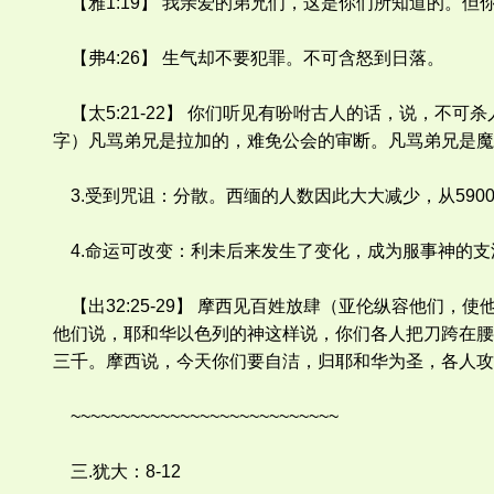
【雅1:19】 我亲爱的弟兄们，这是你们所知道的。但
【弗4:26】 生气却不要犯罪。不可含怒到日落。
【太5:21-22】 你们听见有吩咐古人的话，说，不
字）凡骂弟兄是拉加的，难免公会的审断。凡骂弟兄是魔
3.受到咒诅：分散。西缅的人数因此大大减少，从59000
4.命运可改变：利未后来发生了变化，成为服事神的支
【出32:25-29】 摩西见百姓放肆（亚伦纵容他们
他们说，耶和华以色列的神这样说，你们各人把刀跨在腰
三千。摩西说，今天你们要自洁，归耶和华为圣，各人攻
~~~~~~~~~~~~~~~~~~~~~~~~~~~
三.犹大：8-12