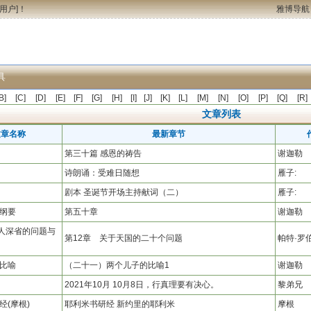
用户
]！
雅博导航
具
B]
[C]
[D]
[E]
[F]
[G]
[H]
[I]
[J]
[K]
[L]
[M]
[N]
[O]
[P]
[Q]
[R]
文章列表
文章名称
最新章节
第三十篇 感恩的祷告
谢迦勒
诗朗诵：受难日随想
雁子:
剧本 圣诞节开场主持献词（二）
雁子:
纲要
第五十章
谢迦勒
发人深省的问题与
第12章 关于天国的二十个问题
帕特·罗
比喻
（二十一）两个儿子的比喻1
谢迦勒
2021年10月 10月8日，行真理要有决心。
黎弟兄
经(摩根)
耶利米书研经 新约里的耶利米
摩根