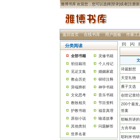
雅博书库 欢迎您，您可以选择[
登录
]或者[
注册新
返回首页
在线书库
用户面板
作家工
[0]
[A]
[
分类阅读
全部书籍
灵修书籍
初信栽培
个人传记
诗篇默想
见证文集
婚姻家庭
天堂礼物
教会历史
研经注释
雁子文选
异端辨析
神学书籍
文化思考
音乐书籍
创世记查经
教牧相关
节目资料
200个最
护教书籍
福音真理
答案
原创小说
喻道故事
耶稣所讲的
其他类别
问题解答
方舟早祷
世界名著
耶利米书研