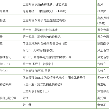
正文阅读 莫泊桑和他的小说艺术观
西风
命查经
专题释经：《因信称义》（1-8讲）
张保罗
高杰,阿
起源
正文阅读 5.科学与亚当夏娃(高杰)
(原著)
第十章、异端的共性与本质
风之色彩
册
第十四章、基督教的信仰标记
风之色彩
章
信徒造就系列 受难周每日灵修（四）
豫西南华
后记B、无神论者的沉思
风之色彩
神性标记
附：C、基督教与其他宗教的本质不同
风之色彩
学（下）
第十章 圣经 〖 启示录 〗
古特立
学(上)
正文阅读 第五章 圣灵
古特立
正文阅读 加尔文的经济神学思想 ─ 职业无分圣俗
多位作者
神迹系列
（三十五）第二次捕鱼的神迹2
谢迦勒
正文阅读 归宿(十三)
沐雪冰蕊
信仰_斯托得
附注：
斯托得
附 录
萧保罗