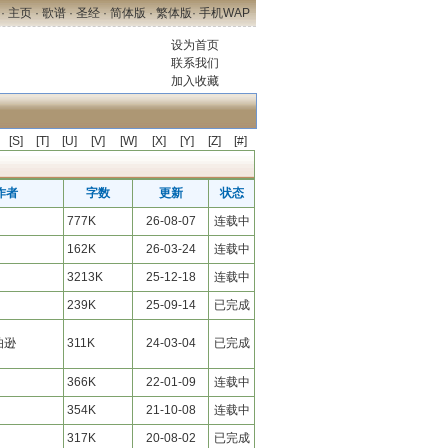
·
主页
·
歌谱
·
圣经
·
简体版
·
繁体版
·
手机WAP
设为首页
联系我们
加入收藏
[S]
[T]
[U]
[V]
[W]
[X]
[Y]
[Z]
[#]
作者
字数
更新
状态
777K
26-08-07
连载中
162K
26-03-24
连载中
3213K
25-12-18
连载中
239K
25-09-14
已完成
伯逊
311K
24-03-04
已完成
366K
22-01-09
连载中
354K
21-10-08
连载中
317K
20-08-02
已完成