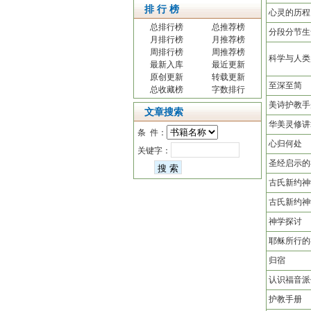
排 行 榜
心灵的历程
总排行榜
总推荐榜
分段分节生
月排行榜
月推荐榜
周排行榜
周推荐榜
科学与人类
最新入库
最近更新
原创更新
转载更新
至深至简
总收藏榜
字数排行
美诗护教手
文章搜索
华美灵修讲
条 件：
心归何处
关键字：
圣经启示的
古氏新约神
古氏新约神
神学探讨
耶稣所行的
归宿
认识福音派
护教手册