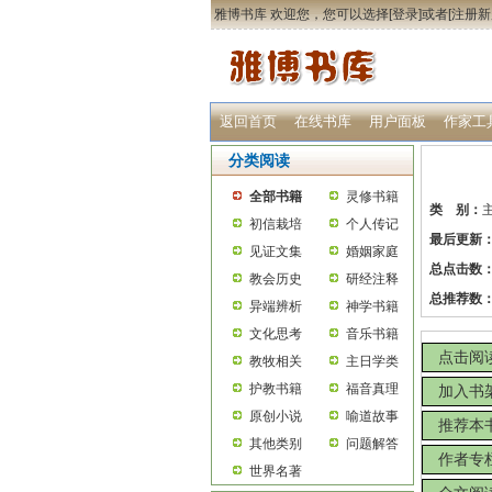
雅博书库 欢迎您，您可以选择[
登录
]或者[
注册新
返回首页
在线书库
用户面板
作家工
分类阅读
全部书籍
灵修书籍
类 别：
初信栽培
个人传记
最后更新
见证文集
婚姻家庭
总点击数
教会历史
研经注释
总推荐数
异端辨析
神学书籍
文化思考
音乐书籍
点击阅
教牧相关
主日学类
护教书籍
福音真理
加入书
原创小说
喻道故事
推荐本
其他类别
问题解答
作者专
世界名著