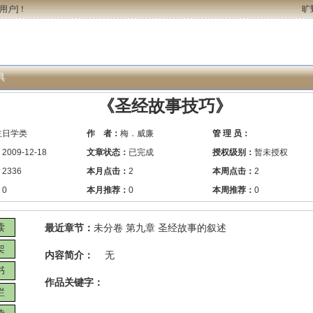
用户
]！
旷
具
《圣经故事技巧》
主日学类
作 者：
梅．威廉
管 理 员：
：
2009-12-18
文章状态：
已完成
授权级别：
暂未授权
：
2336
本月点击：
2
本周点击：
2
：
0
本月推荐：
0
本周推荐：
0
读
最近章节：
未分卷 第九章 圣经故事的叙述
架
内容简介：
无
书
作品关键字：
栏