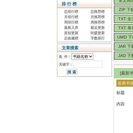
全文阅
排 行 榜
ZIP 下
总排行榜
总推荐榜
月排行榜
月推荐榜
TXT 全
周排行榜
周推荐榜
最新入库
最近更新
TXT 单
原创更新
转载更新
UMD 
总收藏榜
字数排行
JAR 下
文章搜索
JAD 下
条 件：
关键字：
[最新书
发表书
标题
内容