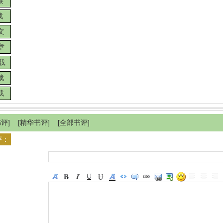
读
载
文
章
下载
载
载
评] [
精华书评
] [
全部书评
]
评：