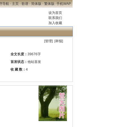
野导航
·
主页
·
歌谱
·
简体版
·
繁体版
·
手机WAP
设为首页
联系我们
加入收藏
[
管理
] [
举报
]
全文长度：
39676字
首发状态：
他站首发
收 藏 数：
4