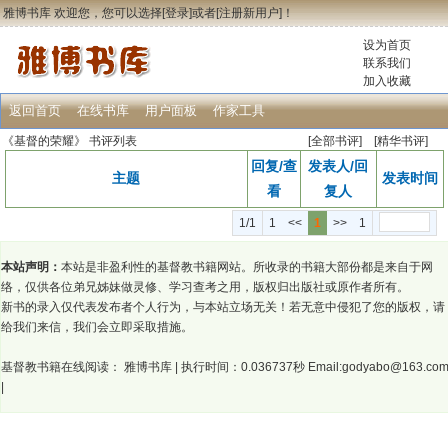
雅博书库 欢迎您，您可以选择[
登录
]或者[
注册新用户
]！
设为首页
联系我们
加入收藏
返回首页
在线书库
用户面板
作家工具
《基督的荣耀》
书评列表
[
全部书评
] [精华书评]
回复/查
发表人/回
主题
发表时间
看
复人
1/1
1
<<
1
>>
1
本站声明：
本站是非盈利性的基督教书籍网站。所收录的书籍大部份都是来自于网
络，仅供各位弟兄姊妹做灵修、学习查考之用，版权归出版社或原作者所有。
新书的录入仅代表发布者个人行为，与本站立场无关！若无意中侵犯了您的版权，请
给我们来信，我们会立即采取措施。
基督教书籍在线阅读：
雅博书库
| 执行时间：0.036737秒 Email:godyabo@163.co
|