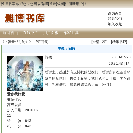
雅博书库 欢迎您，您可以选择[
登录
]或者[
注册新用户
]！
设为首页
联系我们
加入收藏
返回首页
在线书库
用户面板
作家工具
《《福音相对论》》
书评回复
[
全部书评
] [
精华书评
]
主题：问候
问候
2010-07-20
16:31:43 |
1#
感谢主，感谢所有支持我的朋友们，感谢所有在基督耶
稣里的肢体们，再会！希望，我们从今日开始，学习进
步，扎根进深！愿意神赐福给大家，阿们！
爱你我好爱
驻站作家
高级会员
加入日期：2010-07-
11
经 验：843
积 分：843