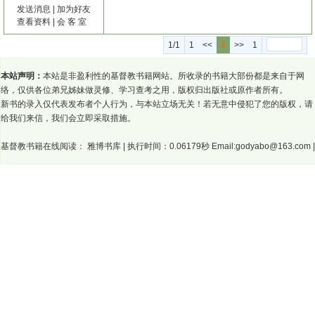
发送消息
|
加为好友
查看资料
|
会 客 室
1/1
1
<<
1
>>
1
本站声明：
本站是非盈利性的基督教书籍网站。所收录的书籍大部份都是来自于网
络，仅供各位弟兄姊妹做灵修、学习查考之用，版权归出版社或原作者所有。
新书的录入仅代表发布者个人行为，与本站立场无关！若无意中侵犯了您的版权，请
给我们来信，我们会立即采取措施。
基督教书籍在线阅读：
雅博书库
| 执行时间：0.06179秒 Email:godyabo@163.com |